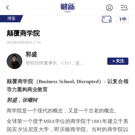
博客
T中
颠覆商学院
2024年04月08日 17:41
郭盛
＋关注
＋关注
智联招聘董事长、CEO，提出“职业发展平台”概念，为中国人才市场打造闭环生态链，与中国就业研究所联合推出CIER指数。曾任麦肯锡全球董事合伙人。
颠覆商学院（Business School, Disrupted）- 以复合领
导力重构商业教育
郭盛，张曦轲
商学院是一个现代的概念，又是一个古老的概念。
全球第一个授予MBA学位的商学院于1881年建立于美
国宾夕法尼亚大学，即沃顿商学院。当时的商学院以