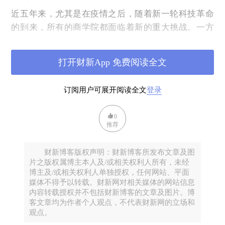
近五年来，尤其是在疫情之后，随着新一轮科技革命
的到来，所有的商学院都面临着新的重大挑战。一方
面，更多优秀的人才更愿意选择科技方向而不是商业
方向作为自己的职业发展。以美国为例，从2020年开
打开财新App 免费阅读全文
始，商学院的申请人数不断降低。另一方面，商学院
的毕业生也不再是天之骄子，找工作遇到了麻烦。最
订阅用户可展开阅读全文
登录
顶尖的商学院也难以幸免，例如，哈佛商学院
（Harvard Business School）的就业率在2023年仅为
0
86%，高达14%的毕业生一时找不到工作，这个过去
推荐
想都不会想的问题居然在顶级商学院里发生了。
财新博客版权声明：财新博客所发布文章及图
在这个以科技创新为核心生产力、且迭代速度史无前
片之版权属博主本人及/或相关权利人所有，未经
例地加快的时代，商学院教育该如何持续创新，重新
博主及/或相关权利人单独授权，任何网站、平面
焕发活力？结合笔者自己的实践经验，认为商学院的
媒体不得予以转载。财新网对相关媒体的网站信息
内容转载授权并不包括财新博客的文章及图片。博
创新突破点在于彻底转变教育模式，以“复合领导
客文章均为作者个人观点，不代表财新网的立场和
力”为基础，培养新一代的跨学科、跨圈层、跨国界的
观点。
商业领袖。